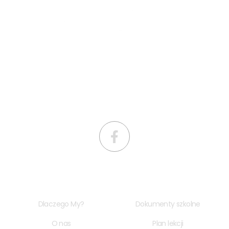
SKRÓTY
PRZYDATNE LINKI
Dlaczego My?
Dokumenty szkolne
O nas
Plan lekcji